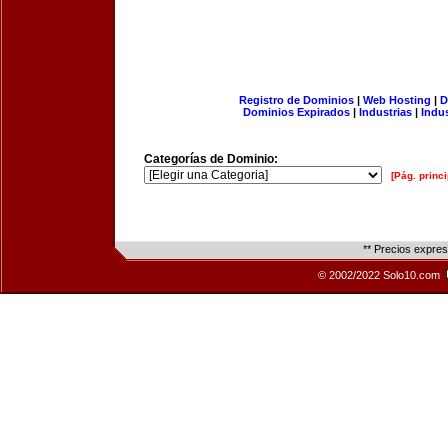
Registro de Dominios
|
Web Hosting
|
D
Dominios Expirados
|
Industrias
|
Indu
Categorías de Dominio:
[Pág. princi
** Precios expre
© 2002/2022 Solo10.com