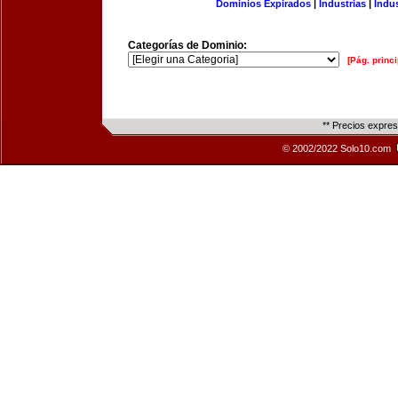
Dominios Expirados
|
Industrias
|
Indu
Categorías de Dominio:
[Pág. princi
** Precios expre
© 2002/2022 Solo10.com