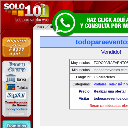
todoparaevento
Vendido!
Mayusculas:
TODOPARAEVENTO
Minusculas:
todoparaeventos.com
Longitud:
15 caracteres
Categorias:
Portales
,
TelevisiÃ³n 
Precio:
Realizar una oferta!
Visitar!
todoparaeventos.co
Serán consideradas ofer