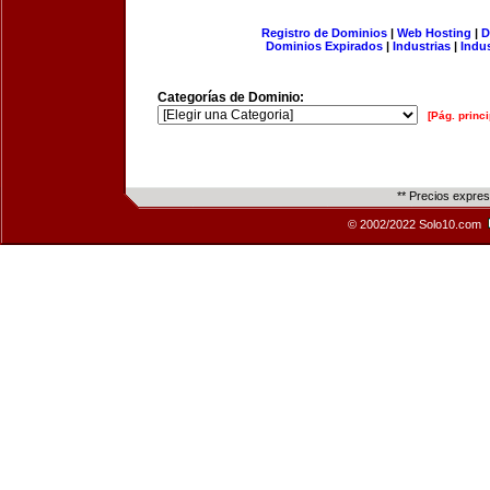
Registro de Dominios
|
Web Hosting
|
D
Dominios Expirados
|
Industrias
|
Indu
Categorías de Dominio:
[Pág. princi
** Precios expre
© 2002/2022 Solo10.com