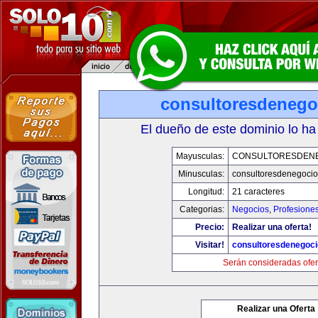
consultoresdenego
El dueño de este dominio lo ha
Mayusculas:
CONSULTORESDEN
Minusculas:
consultoresdenegoci
Longitud:
21 caracteres
Categorias:
Negocios
,
Profesione
Precio:
Realizar una oferta!
Visitar!
consultoresdenegoc
Serán consideradas ofer
Realizar una Oferta