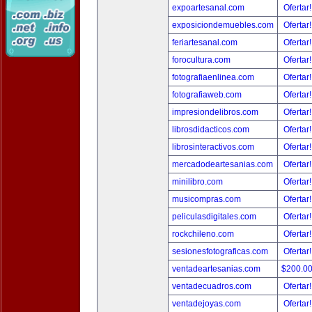
expoartesanal.com
Ofertar
exposiciondemuebles.com
Ofertar
feriartesanal.com
Ofertar
forocultura.com
Ofertar
fotografiaenlinea.com
Ofertar
fotografiaweb.com
Ofertar
impresiondelibros.com
Ofertar
librosdidacticos.com
Ofertar
librosinteractivos.com
Ofertar
mercadodeartesanias.com
Ofertar
minilibro.com
Ofertar
musicompras.com
Ofertar
peliculasdigitales.com
Ofertar
rockchileno.com
Ofertar
sesionesfotograficas.com
Ofertar
ventadeartesanias.com
$200.0
ventadecuadros.com
Ofertar
ventadejoyas.com
Ofertar