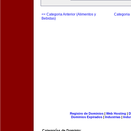
<< Categoria Anterior (Alimentos y
Categoria 
Bebidas)
Registro de Dominios
|
Web Hosting
|
D
Dominios Expirados
|
Industrias
|
Indu
Categorías de Dominio: